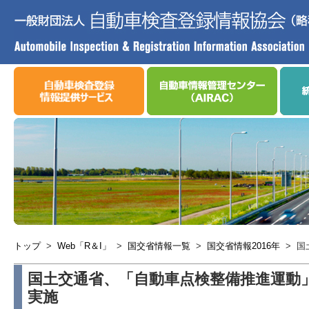
トップ
>
Web「R＆I」
>
国交省情報一覧
>
国交省情報2016年
>
国
国土交通省、「自動車点検整備推進運動
実施