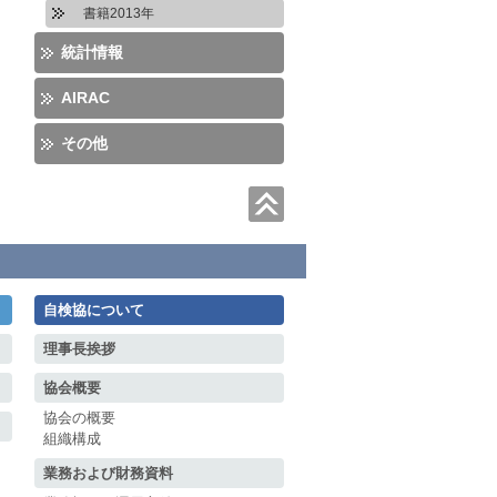
書籍2013年
統計情報
AIRAC
その他
自検協について
理事長挨拶
協会概要
協会の概要
組織構成
業務および財務資料