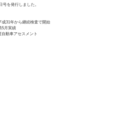
0日号を発行しました。
平成31年から継続検査で開始
請5月実績
度自動車アセスメント