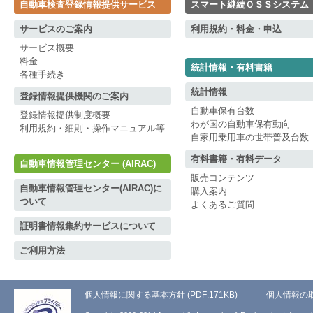
自動車検査登録情報提供サービス
スマート継続ＯＳＳシステム
サービスのご案内
利用規約・料金・申込
サービス概要
料金
統計情報・有料書籍
各種手続き
統計情報
登録情報提供機関のご案内
自動車保有台数
登録情報提供制度概要
わが国の自動車保有動向
利用規約・細則・操作マニュアル等
自家用乗用車の世帯普及台数
有料書籍・有料データ
自動車情報管理センター (AIRAC)
販売コンテンツ
自動車情報管理センター(AIRAC)に
購入案内
ついて
よくあるご質問
証明書情報集約サービスについて
ご利用方法
個人情報に関する基本方針 (PDF:171KB)
個人情報の