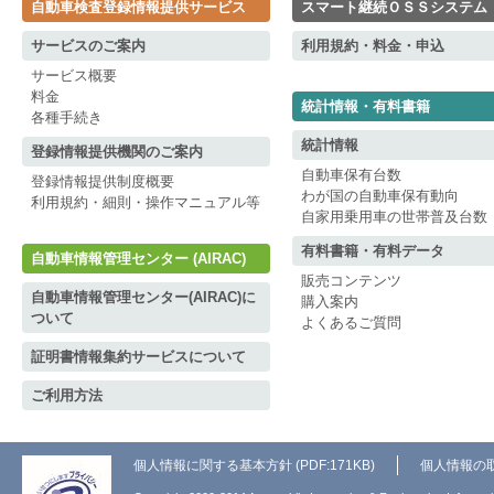
自動車検査登録情報提供サービス
スマート継続ＯＳＳシステム
サービスのご案内
利用規約・料金・申込
サービス概要
料金
統計情報・有料書籍
各種手続き
統計情報
登録情報提供機関のご案内
自動車保有台数
登録情報提供制度概要
わが国の自動車保有動向
利用規約・細則・操作マニュアル等
自家用乗用車の世帯普及台数
有料書籍・有料データ
自動車情報管理センター (AIRAC)
販売コンテンツ
自動車情報管理センター(AIRAC)に
購入案内
ついて
よくあるご質問
証明書情報集約サービスについて
ご利用方法
個人情報に関する基本方針 (PDF:171KB)
個人情報の