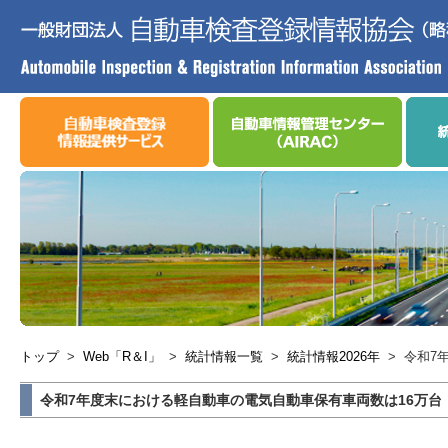
トップ
>
Web「R＆I」
>
統計情報一覧
>
統計情報2026年
>
令和7
令和7年度末における軽自動車の電気自動車保有車両数は16万台