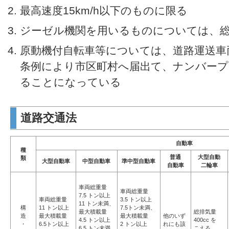
最高速度15km/h以下のものに限る
ジーゼル機関を用いるものについては、
原動機付自転車等については、道路運送車
条例により市区町村へ届出て、ナンバープ
ることになっている
道路交通法
自動車
種
普通
大型自動
類
大型自動車
中型自動車
準中型自動車
自動車
二輪車
車両総重量
車両総重量
7.5 トン以上
車両総重量
3.5 トン以上
11 トン未満、
構
11 トン以上
7.5トン未満、
最大積載量
総排気量
造
最大積載量
最大積載量
他のいず
4.5 トン以上
400cc を
・
6.5トン以上
2 トン以上
れにも該
6.5 トン未満
こえる