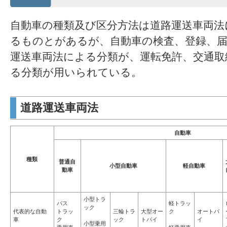
自動車の種類及び区分方法は道路運送車両法
るものとがあるが、自動車の検査、登録、
運送車両法による分類が、運転免許、交通取
る分類が用いられている。
道路運送車両法
自動車
種類
普通自
小型自動車
軽自動車
動車
小型トラ
バス
軽トラッ
ック
代表的な自動
トラッ
三輪トラ
大型オー
ク
オートバ
車
ク
ック
トバイ
イ
小型乗用