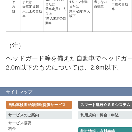
そ
または
4.5 トン未満
当しない
または
二輪の自動
の
乗車定員30
または
自動車
乗車定員11 人
車
他
人以上の自動
乗車定員10 人
以上
車
以下
30 人未満の自
動車
（注）
ヘッドガード等を備えた自動車でヘッドガ
2.0m以下のものについては、2.8m以下。
サイトマップ
自動車検査登録情報提供サービス
スマート継続ＯＳＳシステム
サービスのご案内
利用規約・料金・申込
サービス概要
料金
統計情報・有料書籍