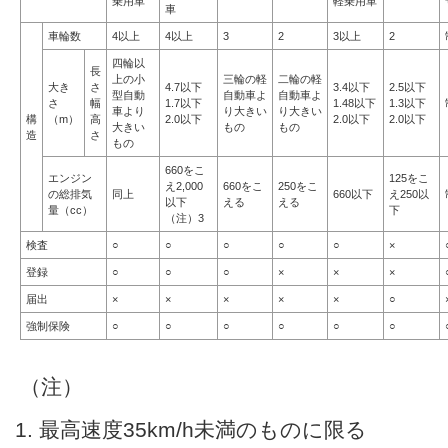
乗用車
軽乗用車
車
車輪数
4以上
4以上
3
2
3以上
2
四輪以
長
上の小
三輪の軽
二輪の軽
大き
さ
4.7以下
3.4以下
2.5以下
型自動
自動車よ
自動車よ
さ
幅
1.7以下
1.48以下
1.3以下
車より
り大きい
り大きい
構
（m）
高
2.0以下
2.0以下
2.0以下
大きい
もの
もの
造
さ
もの
660をこ
エンジン
125をこ
え2,000
660をこ
250をこ
の総排気
同上
660以下
え250以
以下
える
える
量（cc）
下
（注）3
検査
○
○
○
○
○
×
登録
○
○
○
×
×
×
届出
×
×
×
×
×
○
強制保険
○
○
○
○
○
○
（注）
最高速度35km/h未満のものに限る