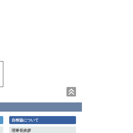
自検協について
理事長挨拶